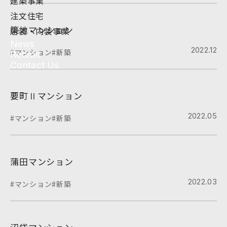
建築事業
注文住宅
築地マンション
店装・内装事業
News
2022.12
#マンション
#新築
Recruit
Contact Us
要町Ⅱマンション
2022.05
#マンション
#新築
蒲田マンション
2022.03
#マンション
#新築