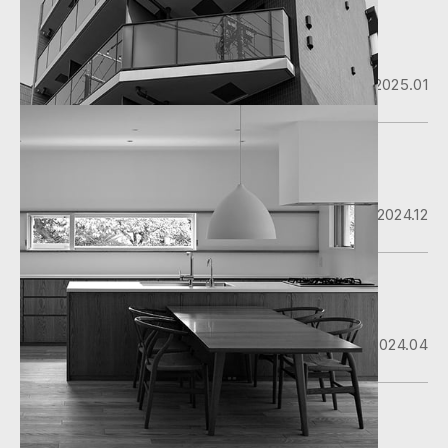
滝野川マンション
2025.01
#マンション
#新築
南台小学校
2024.12
#教育施設
#新築
本蓮沼マンション
2024.04
#マンション
#新築
日本橋ビル