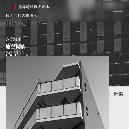
薩摩建設株式会社
協力会社の皆様へ
About
Works
施工実績
Service
Works
新築
HOME
施工実績
キーワードから探す
新築