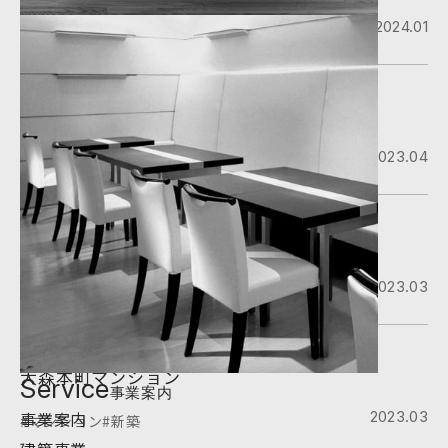
2024.01
#オフィス・店舗
#新築
高田馬場マンション
2023.04
#マンション
#新築
BAL
2023.03
#オフィス・店舗
#新築
大森本町マンション
Service
事業案内
事業案内
2023.03
#マンション
#新築