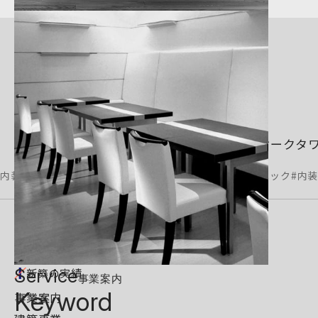
クリニックの実績
Category
新宿オークタワークリニック
2007.03
#クリニック
#内装
Service
新築の実績
事業案内
Keyword
事業案内