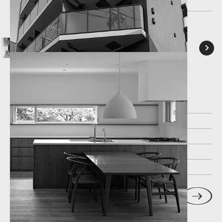
建物概要
所在地
茨城県つくば市
竣工年
2020
規 模
371.6m2
坪 数
112.4坪
View All