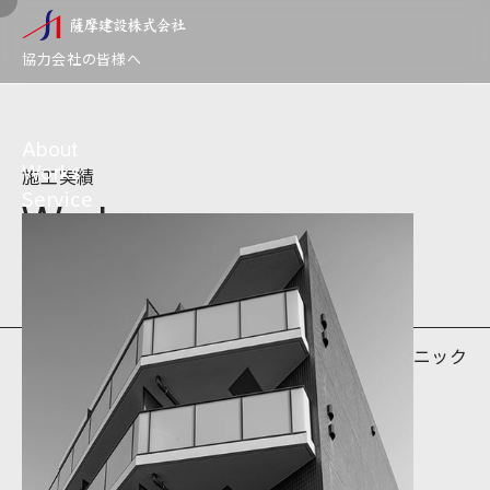
薩摩建設株式会社
協力会社の皆様へ
About
Works
施工実績
Service
Works
グレースクリニック
HOME
施工実績
2020.08.18
#クリニック
#新築
グレースクリニック